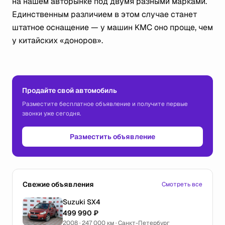
на нашем авторынке под двумя разными марками.
Единственным различием в этом случае станет
штатное оснащение — у машин KMC оно проще, чем
у китайских «доноров».
Продайте свой автомобиль
Разместите бесплатное объявление и получите первые
звонки уже сегодня.
Разместить объявление
Свежие объявления
Смотреть все
Suzuki SX4
499 990 ₽
2008 · 247 000 км · Санкт-Петербург