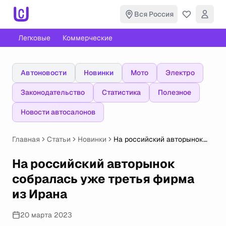
Вся Россия
Легковые
Коммерческие
Автоновости
Новинки
Мото
Электро
Законодательство
Статистика
Полезное
Новости автосалонов
Главная
Статьи
Новинки
На российский авторынок
собралась уже третья
фирма из Ирана
На российский авторынок
собралась уже третья фирма
из Ирана
20 марта 2023