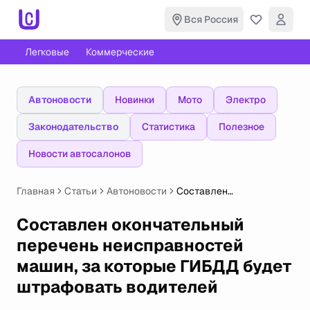
Вся Россия
Легковые
Коммерческие
Автоновости
Новинки
Мото
Электро
Законодательство
Статистика
Полезное
Новости автосалонов
Главная
Статьи
Автоновости
Составлен
окончательный
перечень
Составлен окончательный
неисправностей машин,
перечень неисправностей
за которые ГИБДД
будет штрафовать
машин, за которые ГИБДД будет
водителей
штрафовать водителей