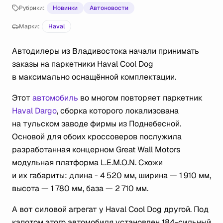
Рубрики:
Новинки
Автоновости
Марки:
Haval
Автодилеры из Владивостока начали принимать
заказы на паркетники Haval Cool Dog
в максимально оснащённой комплектации.
Этот
автомобиль
во многом повторяет паркетник
Haval Dargo
, сборка которого локализована
на тульском заводе фирмы из Поднебесной.
Основой для обоих кроссоверов послужила
разработанная концерном Great Wall Motors
модульная платформа L.E.M.O.N. Схожи
и их габариты: длина - 4 520 мм, ширина — 1 910 мм,
высота — 1 780 мм, база — 2 710 мм.
А вот силовой агрегат у Haval Cool Dog другой. Под
капотом этого автомобиля установлен 184-cильный