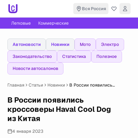
Вся Россия
Легковые
Коммерческие
Автоновости
Новинки
Мото
Электро
Законодательство
Статистика
Полезное
Новости автосалонов
Главная
Статьи
Новинки
В России появились
кроссоверы Haval Cool Dog
из Китая
В России появились
кроссоверы Haval Cool Dog
из Китая
4 января 2023