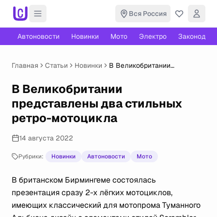
Вся Россия
Автоновости
Новинки
Мото
Электро
Законодате
Главная
Статьи
Новинки
В Великобритании
представлены два стильных
ретро-мотоцикла
В Великобритании
представлены два стильных
ретро-мотоцикла
14 августа 2022
Рубрики:
Новинки
Автоновости
Мото
В британском Бирмингеме состоялась
презентация сразу 2-х лёгких мотоциклов,
имеющих классический для мотопрома Туманного