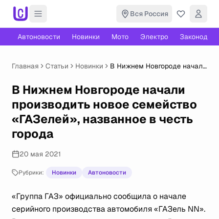
Вся Россия
Автоновости
Новинки
Мото
Электро
Законодате
Главная
Статьи
Новинки
В Нижнем Новгороде начали
производить новое
семейство «ГАЗелей»,
В Нижнем Новгороде начали
названное в честь города
производить новое семейство
«ГАЗелей», названное в честь
города
20 мая 2021
Рубрики:
Новинки
Автоновости
«Группа ГАЗ» официально сообщила о начале
серийного производства автомобиля «ГАЗель NN».