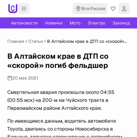
Вся Россия
Автоновости
Новинки
Мото
Электро
Законодате
Главная
Статьи
В Алтайском крае в ДТП со «скорой»
погиб фельдшер
В Алтайском крае в ДТП со
«скорой» погиб фельдшер
20 мая 2021
Смертельная авария произошла около 04:55
(00:55 мск) на 200-м км Чуйского тракта в
Первомайском районе Алтайского края.
По имеющимся данным, водитель автомобиля
Toyota, двигаясь со стороны Новосибирска в
Барнаул, допустил столкновение с автомобилем