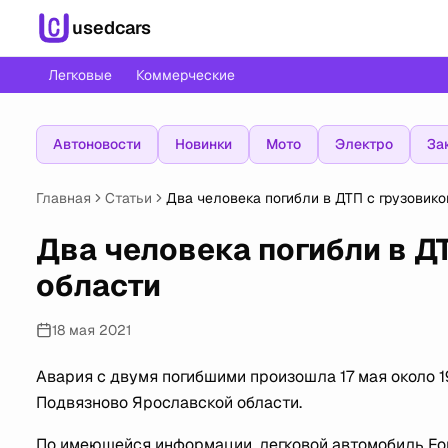
usedcars
Легковые
Коммерческие
Автоновости
Новинки
Мото
Электро
За
Главная
Статьи
Два человека погибли в ДТП с грузовик
Два человека погибли в Д
области
18 мая 2021
Авария с двумя погибшими произошла 17 мая около 1
Подвязново Ярославской области.
По имеющейся информации, легковой автомобиль For