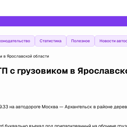
конодательство
Статистика
Полезное
Новости авто
ом в Ярославской области
ТП с грузовиком в Ярославск
9.33 на автодороге Москва — Архангельск в районе дере
d буквально въехал под припаркованный на обочине гру