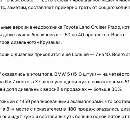
Это, заметим, составляет примерно треть от общего колич
ьные версии внедорожника Toyota Land Cruiser Prado, ко
я даже лучше бензиновых — 60 на 40 процентов. Всего
ров дизельного «Крузака».
рсии с дизелем приходится ещё больше — 7 из 10. Всего э
 оказались в этом топе. BMW 5 (1510 штук) — на четвёрт
 на 6 и 7 месте, а Х7 замкнула «десятку» с показателем в 81
лей доля дизельных версий в продажах — больше 80%.
позиции с 1459 реализованными экземплярами, что состав
На 8-м месте с показателем в 1180 продаж оказались ди
 они идут хуже и составили чуть больше одной пятой от 