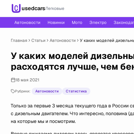
usedcars
Легковые
Автоновости
Новинки
Мото
Электро
Законода
Главная
Статьи
Автоновости
У каких моделей дизельн
У каких моделей дизельн
расходятся лучше, чем б
18 мая 2021
Рубрики:
Автоновости
Статистика
Только за первые 3 месяца текущего года в России 
с дизельным двигателем. Что интересно, половина (д
на которые мы и посмотрим.
Вполне ожидаемо лидером здесь является кроссовер