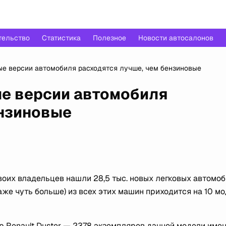
тельство
Статистика
Полезное
Новости автосалонов
ые версии автомобиля расходятся лучше, чем бензиновые
ые версии автомобиля
ензиновые
своих владельцев нашли 28,5 тыс. новых легковых автомо
аже чуть больше) из всех этих машин приходится на 10 мо
 Renault Duster — 2378 экземпляров данной модели име