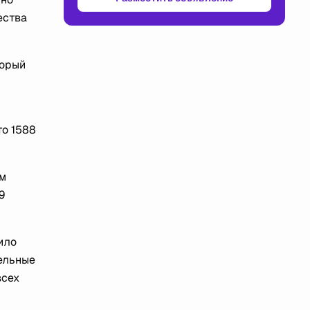
ества
торый
то 1588
ом
9
ило
зельные
всех