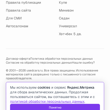
Правила публикации
Купе
Правила сайта
Минивэн
Для СМИ
Седан
Автосалонам
Универсал
Хэтчбек 5 дв.
Договор-оферта
Политика обработки персональных данных
Согласие на обработку персональных данных
Нашли ошибку?
© 2001—2026 usedcars.ru. Все права защищены. Использование
материалов сайта разрешено только с письменного согласия
правообладателя.
Пользуясь сайтом, вы соглашаетесь с использованием cookies и
Мы используем
cookies
и сервис
Яндекс.Метрика
политикой обработки персональных данных
.
для сбора аналитических данных. Продолжая
По всем вопросам связанным с работой сайта, ошибками, глюками
пользоваться сайтом, вы соглашаетесь с этим и с
и проблемами обращайтесь по адресу электронной почты
политикой обработки персональных данных
.
support@usedcars.ru
или пишите в телеграм
@usedcarsru_support
.
Понятно