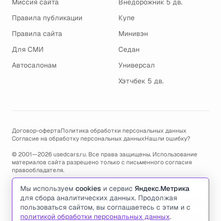
Миссия сайта
Внедорожник 5 дв.
Правила публикации
Купе
Правила сайта
Минивэн
Для СМИ
Седан
Автосалонам
Универсал
Хэтчбек 5 дв.
Договор-оферта
Политика обработки персональных данных
Согласие на обработку персональных данных
Нашли ошибку?
© 2001—2026 usedcars.ru. Все права защищены. Использование
материалов сайта разрешено только с письменного согласия
правообладателя.
Пользуясь сайтом, вы соглашаетесь с использованием cookies и
Мы используем
cookies
и сервис
Яндекс.Метрика
политикой обработки персональных данных
.
для сбора аналитических данных. Продолжая
По всем вопросам связанным с работой сайта, ошибками, глюками
пользоваться сайтом, вы соглашаетесь с этим и с
и проблемами обращайтесь по адресу электронной почты
политикой обработки персональных данных
.
support@usedcars.ru
или пишите в телеграм
@usedcarsru_support
.