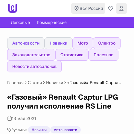
Вся Россия
Легковые
Коммерческие
Автоновости
Новинки
Мото
Электро
Законодательство
Статистика
Полезное
Новости автосалонов
Главная
Статьи
Новинки
«Газовый» Renault Captur
LPG получил исполнение RS
Line
«Газовый» Renault Captur LPG
получил исполнение RS Line
13 мая 2021
Рубрики:
Новинки
Автоновости