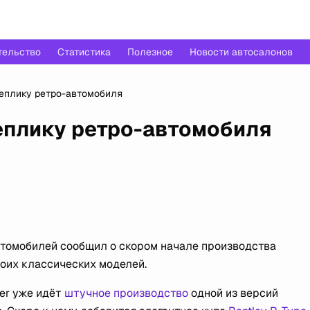
тельство
Статистика
Полезное
Новости автосалонов
реплику ретро-автомобиля
реплику ретро-автомобиля
томобилей сообщил о скором начале производства
воих классических моделей.
ner уже идёт
штучное производство
одной из версий