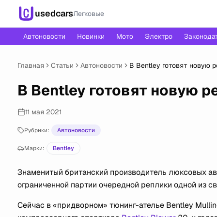
usedcars
Легковые
Автоновости
Новинки
Мото
Электро
Законода
Главная
Статьи
Автоновости
В Bentley готовят новую 
В Bentley готовят новую 
11 мая 2021
Рубрики:
Автоновости
Марки:
Bentley
Знаменитый британский производитель люксовых ав
ограниченной партии очередной реплики одной из с
Сейчас в «придворном» тюнинг-ателье Bentley Mulli