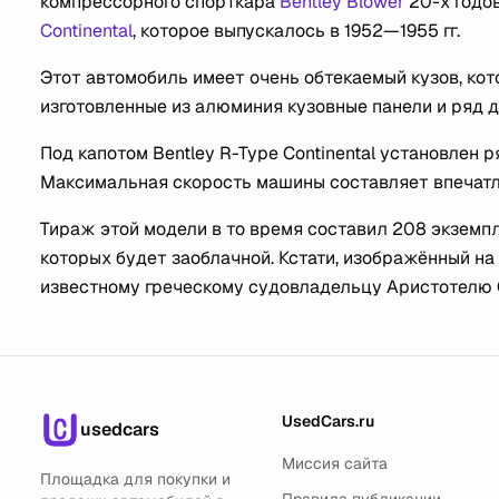
компрессорного спорткара
Bentley Blower
20-х годов
Continental
, которое выпускалось в 1952—1955 гг.
Этот автомобиль имеет очень обтекаемый кузов, ко
изготовленные из алюминия кузовные панели и ряд 
Под капотом Bentley R-Type Continental установлен 
Максимальная скорость машины составляет впечатля
Тираж этой модели в то время составил 208 экземпл
которых будет заоблачной. Кстати, изображённый на 
известному греческому судовладельцу Аристотелю 
UsedCars.ru
usedcars
Миссия сайта
Площадка для покупки и