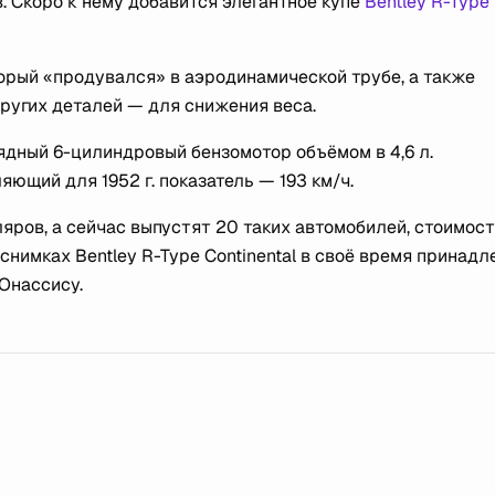
. Скоро к нему добавится элегантное купе
Bentley R-Type
торый «продувался» в аэродинамической трубе, а также
других деталей — для снижения веса.
рядный 6-цилиндровый бензомотор объёмом в 4,6 л.
ющий для 1952 г. показатель — 193 км/ч.
яров, а сейчас выпустят 20 таких автомобилей, стоимост
снимках Bentley R-Type Continental в своё время принад
Онассису.