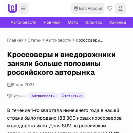
Вся Россия
Автоновости
Новинки
Мото
Электро
Законодате
Главная
Статьи
Автоновости
Кроссоверы
и внедорожники заняли
больше половины
Кроссоверы и внедорожники
российского авторынка
заняли больше половины
российского авторынка
8 мая 2021
Рубрики:
Автоновости
Статистика
В течение 1-го квартала нынешнего года в нашей
стране было продано 183 300 новых кроссоверов
и внедорожников. Доля SUV на российском