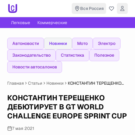
Вся Россия
Легковые
Коммерческие
Автоновости
Новинки
Мото
Электро
Законодательство
Статистика
Полезное
Новости автосалонов
Главная
Статьи
Новинки
КОНСТАНТИН ТЕРЕЩЕНКО
ДЕБЮТИРУЕТ В GT WORLD
CHALLENGE EUROPE SPRINT
КОНСТАНТИН ТЕРЕЩЕНКО
CUP
ДЕБЮТИРУЕТ В GT WORLD
CHALLENGE EUROPE SPRINT CUP
7 мая 2021