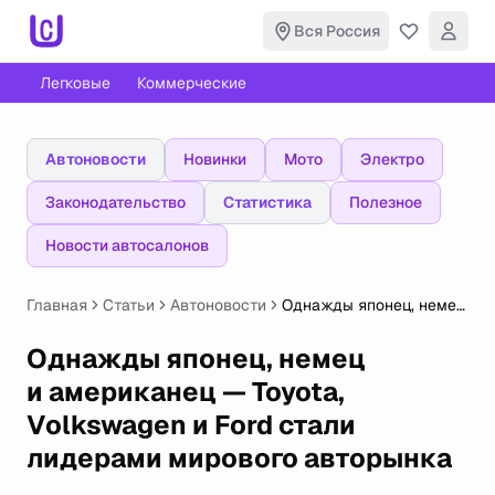
Вся Россия
Легковые
Коммерческие
Автоновости
Новинки
Мото
Электро
Законодательство
Статистика
Полезное
Новости автосалонов
Главная
Статьи
Автоновости
Однажды японец, немец
и американец — Toyota,
Volkswagen и Ford стали
Однажды японец, немец
лидерами мирового
и американец — Toyota,
авторынка
Volkswagen и Ford стали
лидерами мирового авторынка