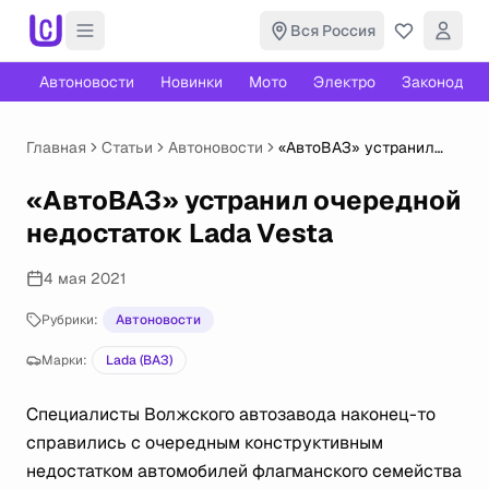
Вся Россия
Автоновости
Новинки
Мото
Электро
Законодате
Главная
Статьи
Автоновости
«АвтоВАЗ» устранил
очередной недостаток
Lada Vesta
«АвтоВАЗ» устранил очередной
недостаток Lada Vesta
4 мая 2021
Рубрики:
Автоновости
Марки:
Lada (ВАЗ)
Специалисты Волжского автозавода наконец-то
справились с очередным конструктивным
недостатком автомобилей флагманского семейства