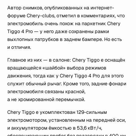
Автор снимков, опубликованных на интернет-
форуме Chery-clubs, отметил в комментариях, что
электромобиль очень похож на паркетник Chery
Tiggo 4 Pro — у него даже сохранены рамки
выхлопных патрубков в заднем бампере. Но есть
и отличия.
Главное из них — в салоне: Chery Tiggo e оснащён
вращающейся «шайбой» выбора режимов
движения, тогда как у Chery Tiggo 4 Pro для этого
служит обычный рычаг. Кроме того, задние фонари
электромобиля связаны красной,
а не хромированной перемычкой.
Chery Tiggo e укомплектован 129-сильным
электромотором, установленным на передней оси,
и аккумулятором ёмкостью в 53,6 кВт/ч,
обеспечивающим пробег без подзарядки в 400 км.