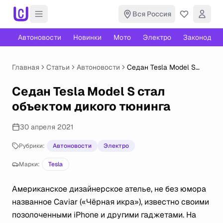
Вся Россия
Автоновости
Новинки
Мото
Электро
Законодате
Главная
Статьи
Автоновости
Седан Tesla Model S
стал объектом дикого
тюнинга
Седан Tesla Model S стал
объектом дикого тюнинга
30 апреля 2021
Рубрики:
Автоновости
Электро
Марки:
Tesla
Американское дизайнерское ателье, не без юмора
названное Caviar («Чёрная икра»), известно своими
позолоченными iPhone и другими гаджетами. На