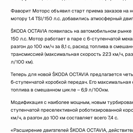
Фаворит Моторс объявил старт приема заказов на н
мотору 1.4 TSI/150 л.с. добавились атмосферный двигат
ŠKODA OCTAVIA появилась на автомобильном рынке Р
150 л.с. Мотор работает в паре с 6-ступенчатой мех
разгон до 100 км/ч за 8,1 с, расход топлива в смеша
трансмиссией (максимальная скорость 223 км/ч, разг
л/100 км).
Теперь для новой ŠKODA OCTAVIA предлагается четыр
6-ступенчатой коробкой передач. Его максимальная ск
топлива в смешанном цикле – 6,9 л/100км.
Модификация с наиболее мощным, новым турбированны
ступенчатой преселективной роботизированной коро
км/ч, а разгон до 100 км составляет всего 7,4 с.
«Расширение двигателей ŠKODA OCTAVIA, действител