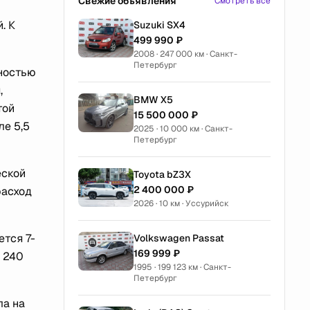
Свежие объявления
Смотреть все
. К
Suzuki SX4
499 990 ₽
2008 · 247 000 км · Санкт-
Петербург
щностью
,
BMW X5
той
15 500 000 ₽
ле 5,5
2025 · 10 000 км · Санкт-
Петербург
еской
Toyota bZ3X
2 400 000 ₽
расход
2026 · 10 км · Уссурийск
ется 7-
Volkswagen Passat
169 999 ₽
 240
1995 · 199 123 км · Санкт-
Петербург
ла на