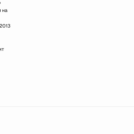
о
 на
 2013
ит