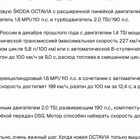
овую ŠKODA OCTAVIA с расширенной линейкой двигателей
ель 1.6 MPI/110 л.с. и турбодвигатель 2.0 TSI/190 л.с.
оссии в декабре прошлого года с двигателем 1.4 TSI мо
анической трансмиссией (максимальная скорость 227 км/ч
нном цикле 5,8 л/100 км) или с автоматической 8-ступенча
он до 100 км/ч за 9,0 с, расход топлива в смешанном цик
ехцилиндровый 1.6 MPI/110 л.с. в сочетании с автоматич
орость достигает 199 км/ч, разгон до 100 км за 12,4 с, а 
м двигателем 2.0 TSI, развивающим 190 л.с., комплекту
бкой передач DSG. Мотор способен набирать скорость до
ьно, очень важный шаг. Когда новая OCTAVIA только выш