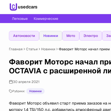
usedcars
Легковые
Коммерческие
Автоновости
Новинки
Мото
Электро
За
Главная
Статьи
Новинки
Фаворит Моторс начал прием 
Фаворит Моторс начал пр
OCTAVIA с расширенной л
30 апреля 2021
Рубрики:
Новинки
Фаворит Моторс объявил старт приема заказов на н
мотору 1.4 TSI/150 л.с. добавились атмосферный двигат