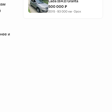
Lada (ВАЗ) Granta
нам
500 000 ₽
й
2015 · 93 000 км · Орск
нее и