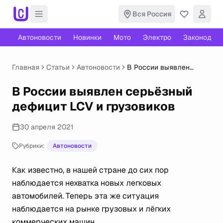
Вся Россия
Автоновости
Новинки
Мото
Электро
Законодате
Главная
Статьи
Автоновости
В России выявлен
серьёзный дефицит LCV
и грузовиков
В России выявлен серьёзный
дефицит LCV и грузовиков
30 апреля 2021
Рубрики:
Автоновости
Как известно, в нашей стране до сих пор
наблюдается нехватка новых легковых
автомобилей. Теперь эта же ситуация
наблюдается на рынке грузовых и лёгких
коммерческих машин.