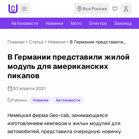
Вся Россия
Автоновости
Новинки
Мото
Электро
Законодате
Главная
Статьи
Новинки
В Германии представили
жилой модуль для
американских пикапов
В Германии представили жилой
модуль для американских
пикапов
30 апреля 2021
Рубрики:
Новинки
Автоновости
Немецкая фирма Geo-cab, занимающаяся
изготовлением кемперов и жилых модулей для
автомобилей, представила очередную новинку.