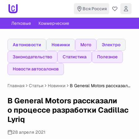
Вся Россия
Легковые
Коммерческие
Автоновости
Новинки
Мото
Электро
Законодательство
Статистика
Полезное
Новости автосалонов
Главная
Статьи
Новинки
В General Motors рассказали
о процессе разработки
Cadillac Lyriq
В General Motors рассказали
о процессе разработки Cadillac
Lyriq
28 апреля 2021