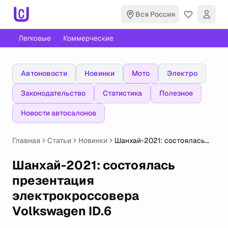
Вся Россия
Легковые
Коммерческие
Автоновости
Новинки
Мото
Электро
Законодательство
Статистика
Полезное
Новости автосалонов
Главная
Статьи
Новинки
Шанхай-2021: состоялась
презентация
электрокроссовера
Шанхай-2021: состоялась
Volkswagen ID.6
презентация
электрокроссовера
Volkswagen ID.6