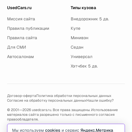
UsedCars.ru
Типы кузова
Миссия сайта
Внедорожник 5 дв.
Правила публикации
Купе
Правила сайта
Минивэн
Для СМИ
Седан
Автосалонам
Универсал
Хэтчбек 5 дв.
Договор-оферта
Политика обработки персональных данных
Согласие на обработку персональных данных
Нашли ошибку?
© 2001—2026 usedcars.ru. Все права защищены. Использование
материалов сайта разрешено только с письменного согласия
правообладателя.
Пользуясь сайтом, вы соглашаетесь с использованием cookies и
Мы используем
cookies
и сервис
Яндекс.Метрика
политикой обработки персональных данных
.