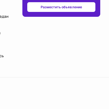
Разместить объявление
едан
м
сь