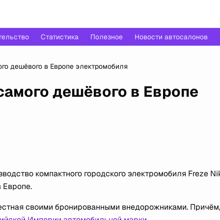
тельство
Статистика
Полезное
Новости автосалонов
ого дешёвого в Европе электромобиля
самого дешёвого в Европе
зводство компактного городского электромобиля Freze Nik
 Европе.
вестная своими бронированными внедорожниками. Причём,
сийской Империи автомобильной марки
.