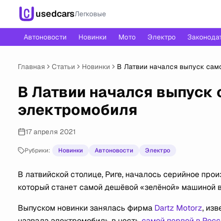
usedcars
Легковые
Автоновости
Новинки
Мото
Электро
Законода
Главная
Статьи
Новинки
В Латвии начался выпуск сам
В Латвии начался выпуск 
электромобиля
17 апреля 2021
Рубрики:
Новинки
Автоновости
Электро
В латвийской столице, Риге, началось серийное прои
который станет самой дешёвой «зелёной» машиной в
Выпуском новинки занялась фирма
Dartz Motorz
, из
назвала электромобиль в честь
самой первой в Рос