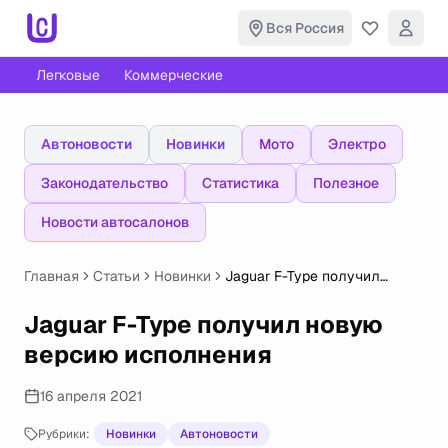
Вся Россия
Легковые
Коммерческие
Автоновости
Новинки
Мото
Электро
Законодательство
Статистика
Полезное
Новости автосалонов
Главная
Статьи
Новинки
Jaguar F-Type получил
новую версию исполнения
Jaguar F-Type получил новую
версию исполнения
16 апреля 2021
Рубрики:
Новинки
Автоновости