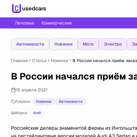
usedcars
Легковые
Коммерческие
Автоновости
Новинки
Мото
Электро
За
Главная
Статьи
Новинки
В России начался приём заказ
В России начался приём з
15 апреля 2021
Рубрики:
Новинки
Автоновости
Марки:
Audi
Российские дилеры знаменитой фирмы из Ингольшта
на рестайлинговые версии моделей Audi A3 Sedan и A