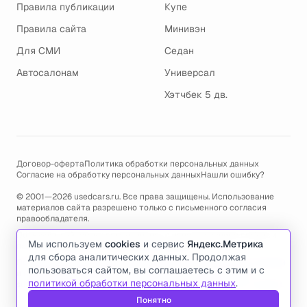
Правила публикации
Купе
Правила сайта
Минивэн
Для СМИ
Седан
Автосалонам
Универсал
Хэтчбек 5 дв.
Договор-оферта
Политика обработки персональных данных
Согласие на обработку персональных данных
Нашли ошибку?
© 2001—2026 usedcars.ru. Все права защищены. Использование
материалов сайта разрешено только с письменного согласия
правообладателя.
Пользуясь сайтом, вы соглашаетесь с использованием cookies и
Мы используем
cookies
и сервис
Яндекс.Метрика
политикой обработки персональных данных
.
для сбора аналитических данных. Продолжая
По всем вопросам связанным с работой сайта, ошибками, глюками
пользоваться сайтом, вы соглашаетесь с этим и с
и проблемами обращайтесь по адресу электронной почты
политикой обработки персональных данных
.
support@usedcars.ru
или пишите в телеграм
@usedcarsru_support
.
Понятно