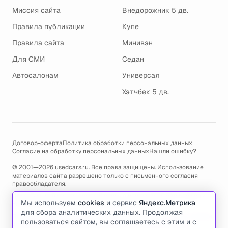
Миссия сайта
Внедорожник 5 дв.
Правила публикации
Купе
Правила сайта
Минивэн
Для СМИ
Седан
Автосалонам
Универсал
Хэтчбек 5 дв.
Договор-оферта
Политика обработки персональных данных
Согласие на обработку персональных данных
Нашли ошибку?
© 2001—2026 usedcars.ru. Все права защищены. Использование
материалов сайта разрешено только с письменного согласия
правообладателя.
Пользуясь сайтом, вы соглашаетесь с использованием cookies и
Мы используем
cookies
и сервис
Яндекс.Метрика
политикой обработки персональных данных
.
для сбора аналитических данных. Продолжая
По всем вопросам связанным с работой сайта, ошибками, глюками
пользоваться сайтом, вы соглашаетесь с этим и с
и проблемами обращайтесь по адресу электронной почты