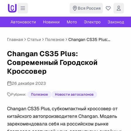
Вся Россия
Автоновости
Новинки
Мото
Электро
Законодате
Главная
Статьи
Полезное
Changan CS35 Plus:
Современный Городской
Кроссовер
Changan CS35 Plus:
Современный Городской
Кроссовер
26 декабря 2023
Рубрики:
Полезное
Новости автосалонов
Changan CS35 Plus, субкомпактный кроссовер от
китайского автопроизводителя Changan. Модель
зарекомендовала себя на российском рынке