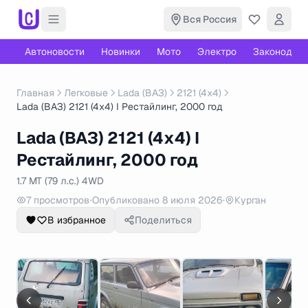
Вся Россия
Автоновости
Новинки
Мото
Электро
Законодате
Главная
Легковые
Lada (ВАЗ)
2121 (4x4)
Lada (ВАЗ) 2121 (4x4) I Рестайлинг, 2000 год
Lada (ВАЗ) 2121 (4x4) I
Рестайлинг, 2000 год
1.7 MT (79 л.с.) 4WD
7 просмотров
•
Опубликовано 8 июля 2026
•
Курган
В избранное
Поделиться