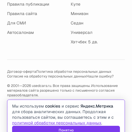
Правила публикации
Купе
Правила сайта
Минивэн
Для СМИ
Седан
Автосалонам
Универсал
Хэтчбек 5 дв.
Договор-оферта
Политика обработки персональных данных
Согласие на обработку персональных данных
Нашли ошибку?
© 2001—2026 usedcars.ru. Все права защищены. Использование
материалов сайта разрешено только с письменного согласия
правообладателя.
Пользуясь сайтом, вы соглашаетесь с использованием cookies и
Мы используем
cookies
и сервис
Яндекс.Метрика
политикой обработки персональных данных
.
для сбора аналитических данных. Продолжая
По всем вопросам связанным с работой сайта, ошибками, глюками
пользоваться сайтом, вы соглашаетесь с этим и с
и проблемами обращайтесь по адресу электронной почты
политикой обработки персональных данных
.
support@usedcars.ru
или пишите в телеграм
@usedcarsru_support
.
Понятно