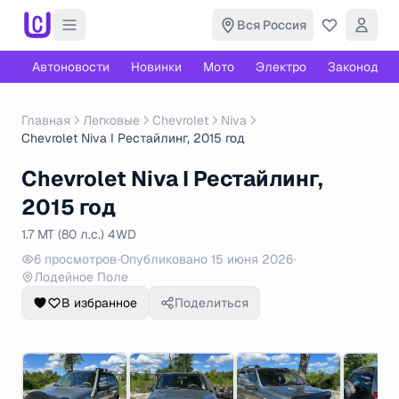
Вся Россия
Автоновости
Новинки
Мото
Электро
Законодате
Главная
Легковые
Chevrolet
Niva
Chevrolet Niva I Рестайлинг, 2015 год
Chevrolet Niva I Рестайлинг,
2015 год
1.7 MT (80 л.с.) 4WD
6 просмотров
•
Опубликовано 15 июня 2026
•
Лодейное Поле
В избранное
Поделиться