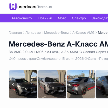
usedcars
Легковые
Автоновости
Новинки
Мото
Электро
Законода
Главная
Легковые
Mercedes-Benz
A-Класс AMG
Merce
Mercedes-Benz A-Класс AMG
35 AMG 2.0 AMT (306 л.с.) 4WD, A 35 4MATIC Особая Серия Ed
10 просмотров
•
Опубликовано 15 июня 2026
•
Санкт-Пете