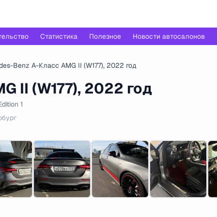
тельство
Статистика
Полезное
Новости автосалонов
des-Benz A-Класс AMG II (W177), 2022 год
 II (W177), 2022 год
ition 1
рбург