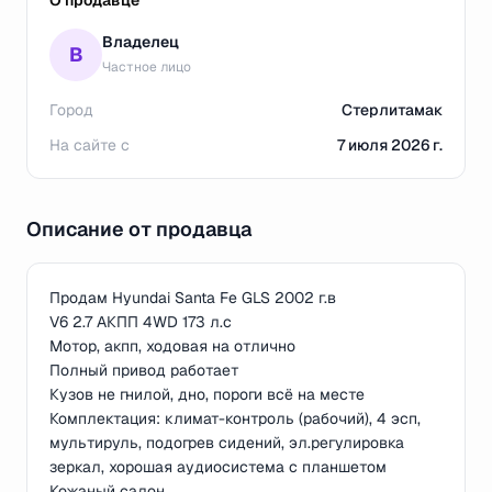
О продавце
Владелец
В
Частное лицо
Город
Стерлитамак
На сайте с
7 июля 2026 г.
Описание от продавца
Продам Hyundai Sаnta Fe GLS 2002 г.в
V6 2.7 AКПП 4WD 173 л.c
Мотор, акпп, ходовая на отлично
Полный привод работает
Кузов не гнилой, дно, пороги всё на месте
Комплектация: климат-контроль (рабочий), 4 эсп,
мультируль, подогрев сидений, эл.регулировка
зеркал, хорошая аудиосистема с планшетом
Кожаный салон