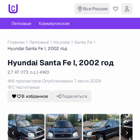
Вся Россия
Легковые
Коммерческие
Главная
Легковые
Hyundai
Santa Fe
Hyundai Santa Fe I, 2002 год
Hyundai Santa Fe I, 2002 год
2.7 AT (173 л.с.) 4WD
6 просмотров
•
Опубликовано 7 июля 2026
•
Стерлитамак
В избранное
Поделиться